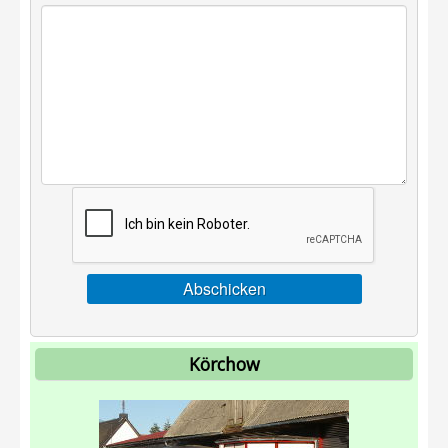
Anleitung Shop
Pflüge
Grubber
Anmeldung
Datenschutz
Körchow