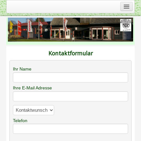
Startseite
Service
Firma
Produkte
Kontaktformular
Landmaschinen
Ihr Name
Gartentechnik
Kommunaltechnik
Ihre E-Mail Adresse
Berufsbekleidung
Kontakt
Anfahrt
Telefon
Impressum
Shop